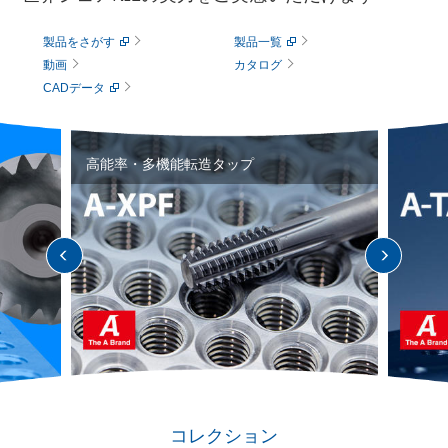
製品をさがす
製品一覧
動画
カタログ
CADデータ
高能率・多機能転造タップ
コレクション