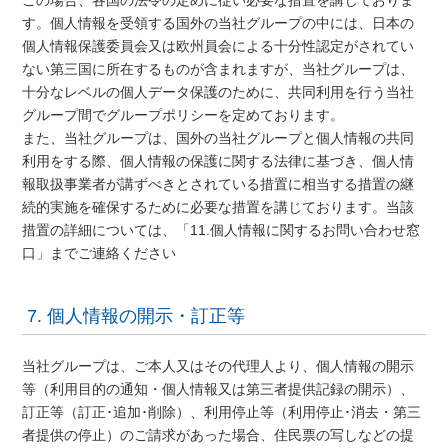
この場合、各国の法令の定めに従い必要な措置を講じておりま
す。個人情報を受領する国外の当社グループの中には、日本の
個人情報保護委員会又は欧州員会による十分性認定がされてい
ない第三国に所在するものが含まれますが、当社グループは、
十分なレベルの個人データ保護のために、共同利用を行う当社
グループ間でグループポリシーを定めております。
また、当社グループは、国外の当社グループと個人情報の共同
利用をする際、個人情報の保護に関する法律に基づき、個人情
報取扱事業者が講ずべきとされている措置に相当する措置の継
続的実施を確保するために必要な措置を講じております。当該
措置の詳細については、「11.個人情報に関するお問い合わせ窓
口」までご連絡ください
7. 個人情報の開示・訂正等
当社グループは、ご本人又はその代理人より、個人情報の開示
等（利用目的の通知・個人情報又は第三者提供記録の開示）、
訂正等（訂正･追加･削除）、利用停止等（利用停止･消去・第三
者提供の停止）のご請求があった場合、住民票の写しなどの提