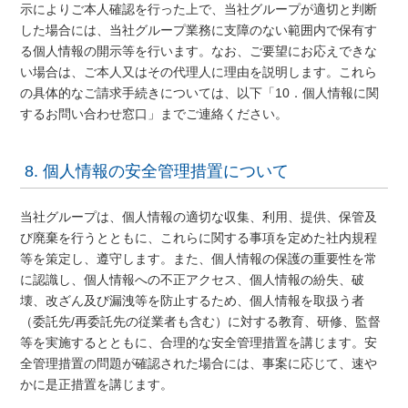
示によりご本人確認を行った上で、当社グループが適切と判断
した場合には、当社グループ業務に支障のない範囲内で保有す
る個人情報の開示等を行います。なお、ご要望にお応えできな
い場合は、ご本人又はその代理人に理由を説明します。これら
の具体的なご請求手続きについては、以下「10．個人情報に関
するお問い合わせ窓口」までご連絡ください。
8. 個人情報の安全管理措置について
当社グループは、個人情報の適切な収集、利用、提供、保管及
び廃棄を行うとともに、これらに関する事項を定めた社内規程
等を策定し、遵守します。また、個人情報の保護の重要性を常
に認識し、個人情報への不正アクセス、個人情報の紛失、破
壊、改ざん及び漏洩等を防止するため、個人情報を取扱う者
（委託先/再委託先の従業者も含む）に対する教育、研修、監督
等を実施するとともに、合理的な安全管理措置を講じます。安
全管理措置の問題が確認された場合には、事案に応じて、速や
かに是正措置を講じます。