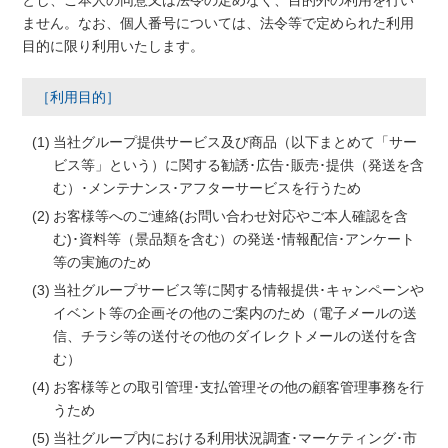
とし、ご本人の同意又は法令の定めなく、目的外の利用を行い
ません。なお、個人番号については、法令等で定められた利用
目的に限り利用いたします。
［利用目的］
当社グループ提供サービス及び商品（以下まとめて「サー
ビス等」という）に関する勧誘･広告･販売･提供（発送を含
む）･メンテナンス･アフターサービスを行うため
お客様等へのご連絡(お問い合わせ対応やご本人確認を含
む)･資料等（景品類を含む）の発送･情報配信･アンケート
等の実施のため
当社グループサービス等に関する情報提供･キャンペーンや
イベント等の企画その他のご案内のため（電子メールの送
信、チラシ等の送付その他のダイレクトメールの送付を含
む）
お客様等との取引管理･支払管理その他の顧客管理事務を行
うため
当社グループ内における利用状況調査･マーケティング･市