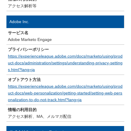
アクセス解析等
Adobe Inc.
サービス名
Adobe Marketo Engage
プライバシーポリシー
https://experienceleague.adobe.com/docs/marketo/using/prod
uct-docs/administration/settings/understanding-privacy-setting
s.html?lang=ja
オプトアウト方法
https://experienceleague.adobe.com/docs/marketo/using/prod
uct-docs/web-personalization/getting-started/setting-web-pers
onalization-to-do-not-track.html?lang=ja
情報の利用目的
アクセス解析、MA、メルマガ配信