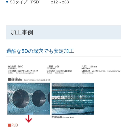
5Dタイプ（P5D） φ12～φ63
加工事例
過酷な5Dの深穴でも安定加工