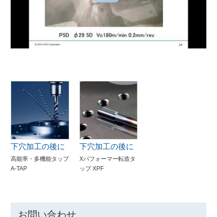
下穴加工の後に
下穴加工の後に
高能率・多機能タップ
Xパフォーマー転造タ
A-TAP
ップ XPF
お問い合わせ