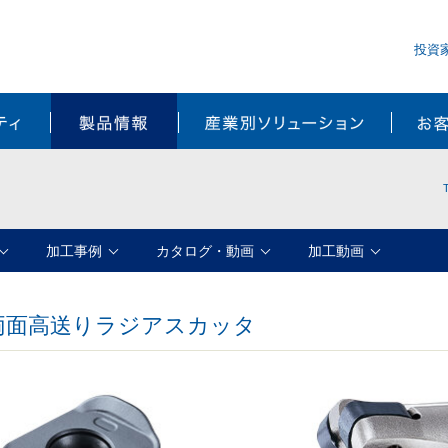
投資
サステナビリティ
製品情報
産業別ソ
加工事例
カタログ・動画
加工動画
両面高送りラジアスカッタ