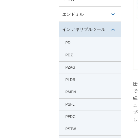
タン
開閉ボ
エンドミル
タン
開閉ボ
インデキサブルツール
タン
開閉ボ
PD
タン
PDZ
PZAG
PLDS
圧
で
PMEN
続
PSFL
こ
プ
PFDC
し
PSTW