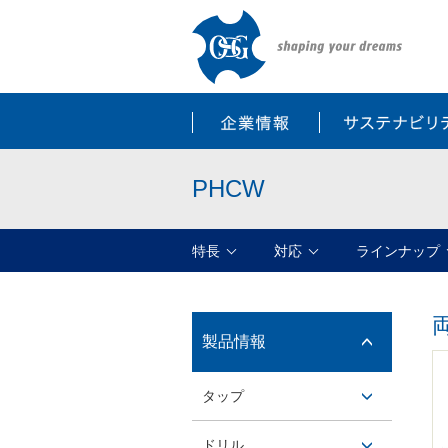
企業情報
PHCW
特長
対応
ラインナップ
製品情報
開閉ボ
タップ
タン
開閉ボ
ドリル