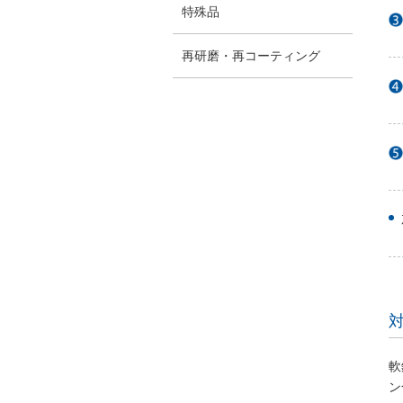
開閉ボ
特殊品
タン
再研磨・再コーティング
軟
ン