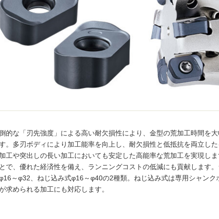
倒的な「刃先強度」による高い耐欠損性により、金型の荒加工時間を大
す。多刃ボディにより加工能率を向上し、耐欠損性と低抵抗を両立した
加工や突出しの長い加工においても安定した高能率な荒加工を実現しま
とで、優れた経済性を備え、ランニングコストの低減にも貢献します。
φ16～φ32、ねじ込み式φ16～φ40の2種類。ねじ込み式は専用シャ
が求められる加工にも対応します。