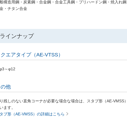
般構造用鋼・炭素鋼・合金鋼・合金工具鋼・プリハードン鋼・焼入れ鋼
金・チタン合金
ラインナップ
クエアタイプ（AE-VTSS）
φ3～φ12
その他
り残しのない直角コーナが必要な場合な場合は、スタブ形（AE-VMS
います。
タブ形（AE-VMSS）の詳細はこちら