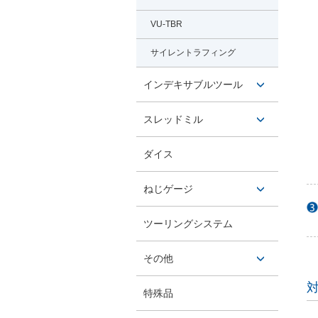
VU-TBR
サイレントラフィング
インデキサブルツール
開閉ボ
スレッドミル
タン
開閉ボ
ダイス
タン
ねじゲージ
開閉ボ
ツーリングシステム
タン
その他
開閉ボ
特殊品
タン