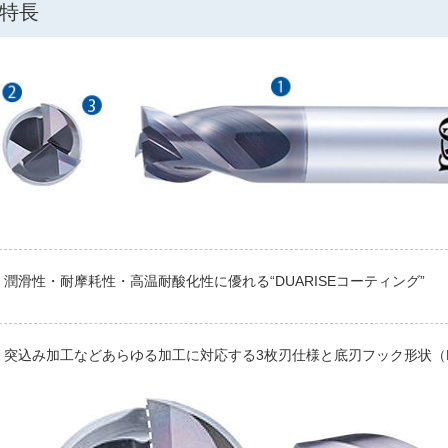
特長
潤滑性・耐摩耗性・高温耐酸化性に優れる“DUARISEコーティング”
突込み加工などあらゆる加工に対応する3枚刃仕様と底刃フック形状（PAT.P.