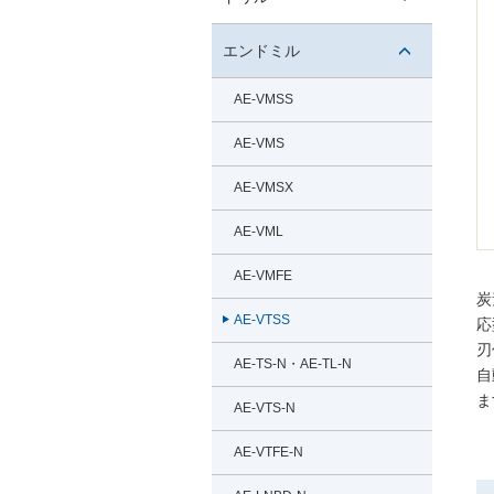
タン
開閉ボ
エンドミル
タン
開閉ボ
AE-VMSS
タン
AE-VMS
AE-VMSX
AE-VML
AE-VMFE
炭
AE-VTSS
応
刃
AE-TS-N・AE-TL-N
自
ま
AE-VTS-N
AE-VTFE-N