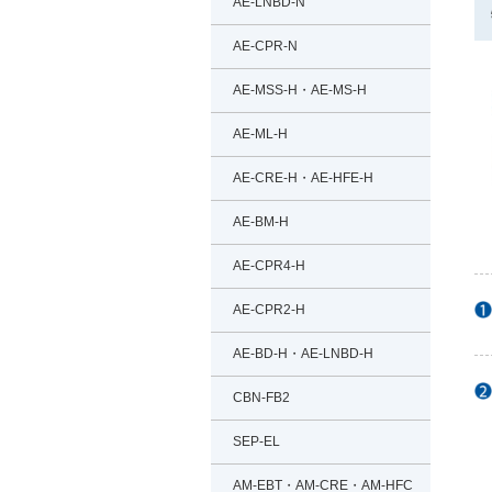
AE-LNBD-N
AE-CPR-N
AE-MSS-H・AE-MS-H
AE-ML-H
AE-CRE-H・AE-HFE-H
AE-BM-H
AE-CPR4-H
AE-CPR2-H
AE-BD-H・AE-LNBD-H
CBN-FB2
SEP-EL
AM-EBT・AM-CRE・AM-HFC