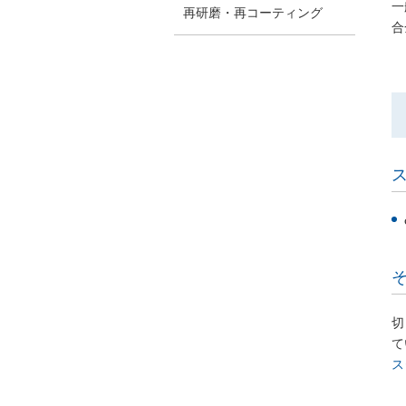
一
再研磨・再コーティング
合
ス
切
て
ス