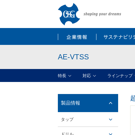
企業情報
AE-VTSS
特長
対応
ラインナップ
製品情報
開閉ボ
タップ
タン
開閉ボ
ドリル