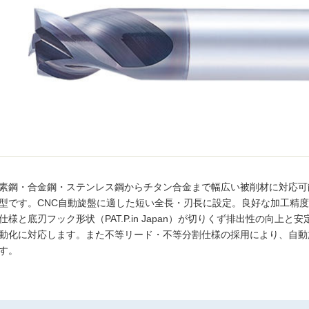
素鋼・合金鋼・ステンレス鋼からチタン合金まで幅広い被削材に対応可
型です。CNC自動旋盤に適した短い全長・刃長に設定。良好な加工精
仕様と底刃フック形状（PAT.P.in Japan）が切りくず排出性の向上
動化に対応します。また不等リード・不等分割仕様の採用により、自動
す。