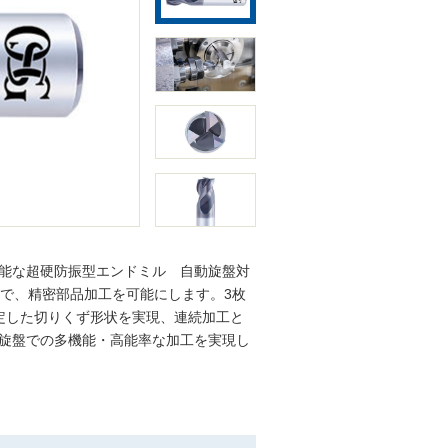
能な超硬防振型エンドミル 自動旋盤対
度で、精密部品加工を可能にします。3枚
と安定した切りくず形状を実現、連続加工と
旋盤での多機能・高能率な加工を実現し