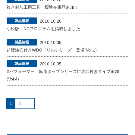
複合材加工用工具 標準在庫品追加！
製品情報
2010.10.26
小径版 NCプログラムを掲載しました
製品情報
2010.10.05
超硬油穴付きWDOドリルシリーズ 登場(Vol.1)
製品情報
2010.10.05
Xパフォーマー 転造タップシリーズに油穴付きタイプ追加
(Vol.4)
1
2
→