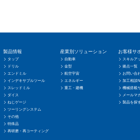
製品情報
産業別ソリューション
お客様サ
タップ
自動車
スキルア
ドリル
金型
拠点一覧
エンドミル
航空宇宙
お問い合
インデキサブルツール
エネルギー
加工相談Na
スレッドミル
重工・建機
機械搭載
ダイス
メールマ
ねじゲージ
製品を探
ツーリングシステム
その他
特殊品
再研磨・再コーティング