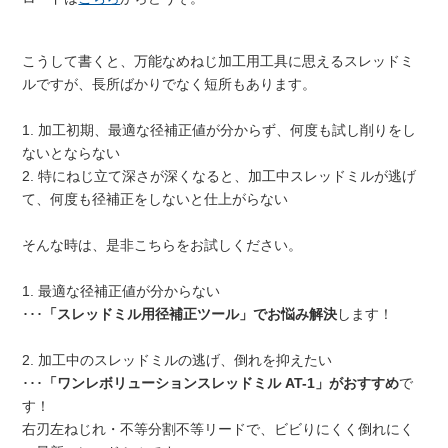
こうして書くと、万能なめねじ加工用工具に思えるスレッドミ
ルですが、長所ばかりでなく短所もあります。
1. 加工初期、最適な径補正値が分からず、何度も試し削りをし
ないとならない
2. 特にねじ立て深さが深くなると、加工中スレッドミルが逃げ
て、何度も径補正をしないと仕上がらない
そんな時は、是非こちらをお試しください。
1. 最適な径補正値が分からない
･･･
「スレッドミル用径補正ツール」でお悩み解決
します！
2. 加工中のスレッドミルの逃げ、倒れを抑えたい
･･･
「ワンレボリューションスレッドミル AT-1」がおすすめ
で
す！
右刃左ねじれ・不等分割不等リードで、ビビりにくく倒れにく