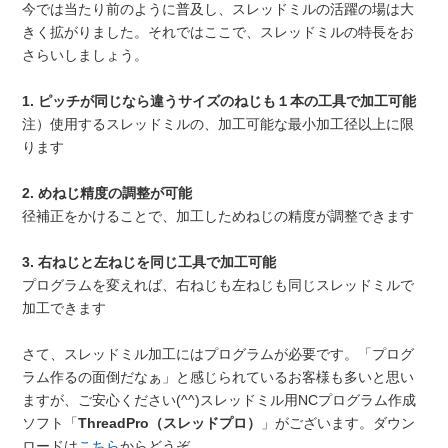
今では当たり前のように普及し、スレッドミルの活躍の場は大
きく拡がりました。それではここで、スレッドミルの特長をお
さらいしましょう。
1. ピッチが同じなら違うサイズのねじも１本の工具で加工可能
注）使用するスレッドミルの、加工可能な最小加工径以上に限
ります
2. めねじ精度の調整が可能
径補正をかけることで、加工しためねじの精度が調整できます
3. 右ねじと左ねじを同じ工具で加工可能
プログラムを変えれば、右ねじも左ねじも同じスレッドミルで
加工できます
さて、スレッドミル加工にはプログラムが必要です。「プログ
ラム作るの面倒だなぁ」と感じられているお客様も多いと思い
ますが、ご安心ください(^^)スレッドミル用NCプログラム作成
ソフト「
ThreadPro（スレッドプロ）
」がございます。ダウン
ロードは
こちら
からどうぞ。