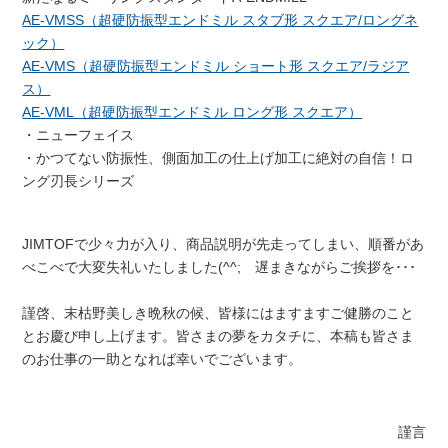
AE-VMSS（超硬防振型エンドミル スタブ形 スクエア/ロングネ
ック）
AE-VMS（超硬防振型エンドミル ショート形 スクエア/ラジア
ス）
AE-VML（超硬防振型エンドミル ロング形 スクエア）
・ニューフェイス
・かつてない防振性、側面加工の仕上げ加工に絶対の自信！ロ
ング刃長シリーズ
JIMTOFで少々力が入り、商品説明が先走ってしまい、順番があ
べこべで大変失礼いたしました(^^; 遅まきながらご挨拶を･･･
謹啓、末枯野美しき晩秋の候、皆様にはますますご健勝のこと
とお慶び申し上げます。皆さまの夢をカタチに、本稿も皆さま
のお仕事の一助となれば幸いでございます。
謹言