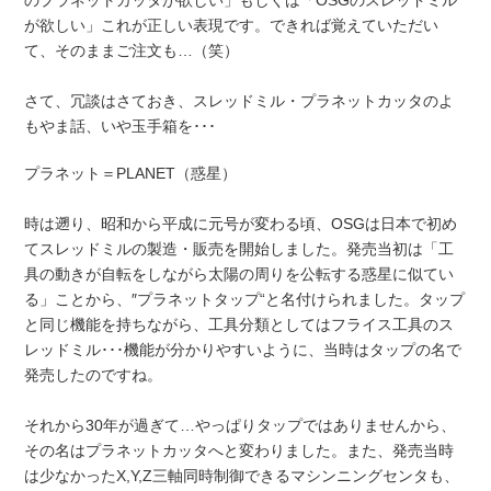
が欲しい」これが正しい表現です。できれば覚えていただい
て、そのままご注文も…（笑）
さて、冗談はさておき、スレッドミル・プラネットカッタのよ
もやま話、いや玉手箱を･･･
プラネット＝PLANET（惑星）
時は遡り、昭和から平成に元号が変わる頃、OSGは日本で初め
てスレッドミルの製造・販売を開始しました。発売当初は「工
具の動きが自転をしながら太陽の周りを公転する惑星に似てい
る」ことから、″プラネットタップ“と名付けられました。タップ
と同じ機能を持ちながら、工具分類としてはフライス工具のス
レッドミル･･･機能が分かりやすいように、当時はタップの名で
発売したのですね。
それから30年が過ぎて…やっぱりタップではありませんから、
その名はプラネットカッタへと変わりました。また、発売当時
は少なかったX,Y,Z三軸同時制御できるマシンニングセンタも、