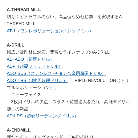
A-THREAD MILL
切りくずトラブルのない、高品位なめねじ加工を実現するA-
THREAD MILL
AT-1（ワンレボリューションスレッドミル）
A-DRILL
幅広い被削材に対応、豊富なラインナップのA-DRILL
AD･ADO（超硬ドリル）
ADF（超硬フラットドリル）
ADO-SUS（ステンレス･チタン合金用超硬ドリル）
ADO-TRS（3枚刃超硬ドリル）
「TRIPLE REVOLUTION（トリ
プルレボリューション）」
・ニューフェイス
・3枚刃ドリルの欠点、スラスト荷重過大を克服！高能率ドリル
加工の新星
AD-LDS（超硬リーディングドリル）
A-ENDMILL
新たなるミーリングスタンダードA-ENDMILL