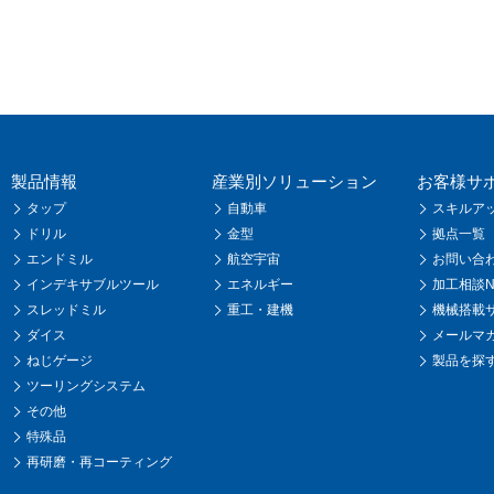
製品情報
産業別ソリューション
お客様サ
タップ
自動車
スキルア
ドリル
金型
拠点一覧
エンドミル
航空宇宙
お問い合
インデキサブルツール
エネルギー
加工相談Na
スレッドミル
重工・建機
機械搭載
ダイス
メールマ
ねじゲージ
製品を探
ツーリングシステム
その他
特殊品
再研磨・再コーティング