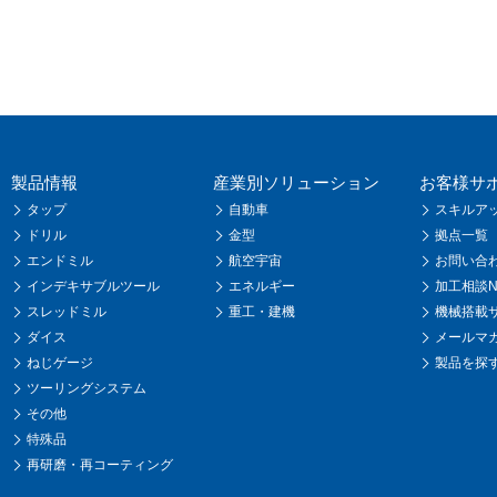
製品情報
産業別ソリューション
お客様サ
タップ
自動車
スキルア
ドリル
金型
拠点一覧
エンドミル
航空宇宙
お問い合
インデキサブルツール
エネルギー
加工相談Na
スレッドミル
重工・建機
機械搭載
ダイス
メールマ
ねじゲージ
製品を探
ツーリングシステム
その他
特殊品
再研磨・再コーティング