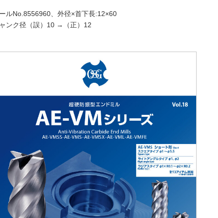
ールNo.8556960、外径×首下長:12×60
ャンク径（誤）10 →（正）12