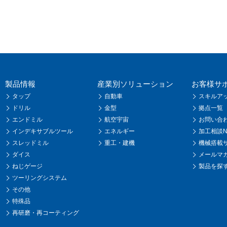
製品情報
産業別ソリューション
お客様サ
タップ
自動車
スキルア
ドリル
金型
拠点一覧
エンドミル
航空宇宙
お問い合
インデキサブルツール
エネルギー
加工相談Na
スレッドミル
重工・建機
機械搭載
ダイス
メールマ
ねじゲージ
製品を探
ツーリングシステム
その他
特殊品
再研磨・再コーティング