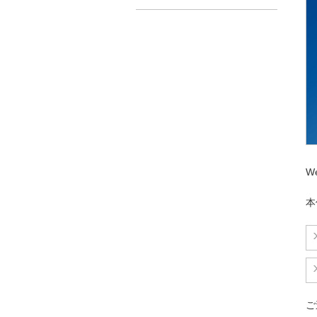
W
本
ご