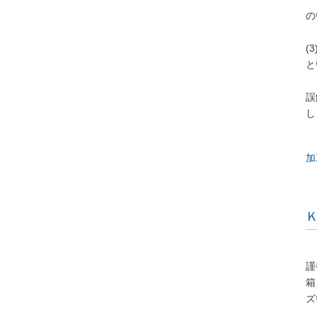
の
(
と
誤
し
加
Ｋ
謹
箱
ズ