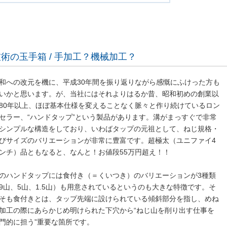
術の玉手箱 / 手加工？機械加工？
和への改元を機に、平成30年間を振り返りながら感慨にふけった方も
いかと思います。が、当社にはそれよりはるか昔、昭和初めの創業以
80年以上、ほぼ基本仕様を変えることなく脈々と作り続けているロン
セラー、“ハンドタップ”という製品があります。溝がまっすぐで非常
シンプルな構造をしており、いわばタップの元祖として、ねじ規格・
びサイズのバリエーションが非常に豊富です。超極太（ユニファイ4
ンチ）品ともなると、なんと！お値段55万円超え！！
のハンドタップには食付き（＝くいつき）のバリエーションが3種類
9山、5山、1.5山）も用意されているというのも大きな特徴です。そ
そも食付きとは、タップ先端に設けられている傾斜部分を指し、めね
加工の際にあらかじめ明けられた下穴から“ねじ山を削り出す仕事を
門的に担う”重要な箇所です。