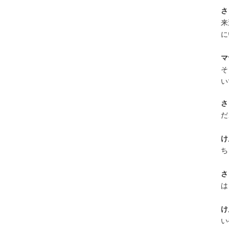
さ
来
に
マ
そ
い
さ
だ
け
ち
さ
は
け
い