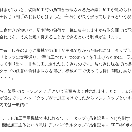
付きが長いと、切削加工時の負荷が分散されるため楽に加工が進められ
全ねじ（相手のおねじがはまらない部分）が長く残ってしまうという弱
に食付きが短いと、切削時の負荷が一気に集中しますから耐久面では不
全ねじを、うんと短く抑えることができるという利点があります。
の昔、現在のように機械での加工が主流でなかった時代には、タップ加
ドタップは文字通り、“手加工”でひとつのめねじを仕上げるために、長
って削り出す、非常に工夫されたしくみなのです。ちなみに現在では機
タップの任意の食付き長さを選び、機械加工で使っても特に問題はあり
・・・。
お、業界では“マシンタップ”という言葉もよく使われます。ただしこ
が必要です。ハンドタップが手加工向けでしたからマシンタップといえ
内では一般的に
1) ナット加工専用機械で使われる“ナットタップ”(品名記号＝ NT)を指す
2) 機械加工主体という意味で“スパイラルタップ”(品名記号＝ SFT)や“ポ