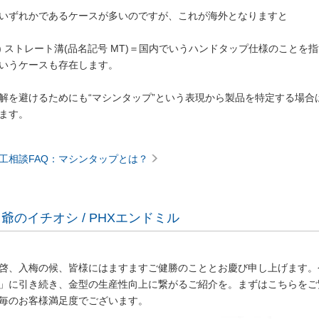
いずれかであるケースが多いのですが、これが海外となりますと
3) ストレート溝(品名記号 MT)＝国内でいうハンドタップ仕様のことを
いうケースも存在します。
解を避けるためにも“マシンタップ”という表現から製品を特定する場
ます。
工相談FAQ：マシンタップとは？
爺のイチオシ / PHXエンドミル
啓、入梅の候、皆様にはますますご健勝のこととお慶び申し上げます。
」に引き続き、金型の生産性向上に繋がるご紹介を。まずはこちらをご
毎のお客様満足度でございます。