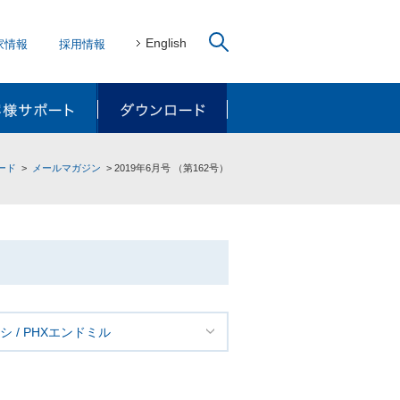
English
家情報
採用情報
リューション
お客様サポート
ダウンロード
ード
メールマガジン
2019年6月号 （第162号）
 / PHXエンドミル