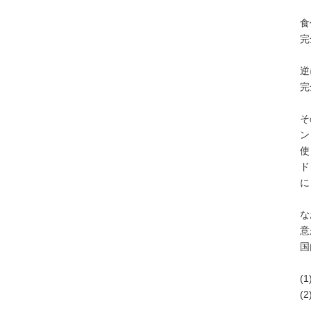
食
完
逆
完
そ
ン
使
ド
に
な
意
国
(
(