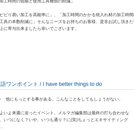
加工時間の短縮と使用工具種類の削減」
ビビり易い加工を高能率に」、「加工時間のかかる焼入れ材の加工時間
工具の本数削減に」そんなニーズをお持ちのお客様、是非お試し頂きた
上に寄与出来ましたら幸いでございます。
語ワンポイント / I have better things to do
･･ 他にもっとする事がある。こんなことをしてもしょうがない。
よいよ来週に迫ったイベント。メルマガ編集部は最終の打ち合わせな
。いつになく？いや、いつも通り？に(笑)ちょっとエキサイティング
…