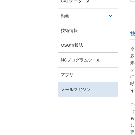
CADデータ
タン
動画
開閉ボ
技術情報
技
タン
OSG情報誌
令
多
NCプログラムツール
来
グ
アプリ
に
呼
メールマガジン
イ
こ
（
も
じ
専