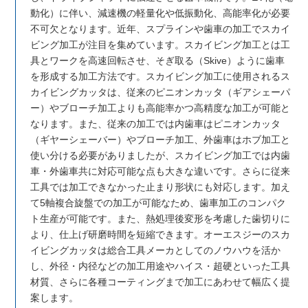
動化）に伴い、減速機の軽量化や低振動化、高能率化が必要
不可欠となります。近年、スプラインや歯車の加工でスカイ
ビング加工が注目を集めています。スカイビング加工とは工
具とワークを高速回転させ、そぎ取る（Skive）ように歯車
を形成する加工方法です。スカイビング加工に使用されるス
カイビングカッタは、従来のピニオンカッタ（ギアシェーパ
ー）やブローチ加工よりも高能率かつ高精度な加工が可能と
なります。また、従来の加工では内歯車はピニオンカッタ
（ギヤーシェーバー）やブローチ加工、外歯車はホブ加工と
使い分ける必要がありましたが、スカイビング加工では内歯
車・外歯車共に対応可能な点も大きな違いです。さらに従来
工具では加工できなかった止まり形状にも対応します。加え
て5軸複合旋盤での加工が可能なため、歯車加工のコンパク
ト生産が可能です。また、熱処理後変形を考慮した歯切りに
より、仕上げ研磨時間を短縮できます。オーエスジーのスカ
イビングカッタは総合工具メーカとしてのノウハウを活か
し、外径・内径などの加工用途やハイス・超硬といった工具
材質、さらに各種コーティングまで加工にあわせて幅広く提
案します。