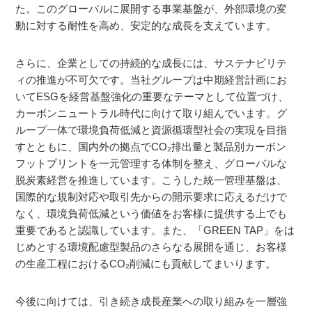
た。このグローバルに展開する事業基盤が、外部環境の変
動に対する耐性を高め、安定的な成長を支えています。
さらに、企業としての持続的な成長には、サステナビリテ
ィの推進が不可欠です。当社グループは中期経営計画にお
いてESGを経営基盤強化の重要なテーマとして位置づけ、
カーボンニュートラル時代に向けて取り組んでいます。グ
ループ一体で環境負荷低減と資源循環型社会の実現を目指
すとともに、国内外の拠点でCO₂排出量と製品別カーボン
フットプリントを一元管理する体制を整え、グローバルな
脱炭素経営を推進しています。こうした統一管理基盤は、
国際的な規制対応や取引先からの開示要求に応えるだけで
なく、環境負荷低減という価値をお客様に提供する上でも
重要であると認識しています。また、「GREEN TAP」をは
じめとする環境配慮型製品のさらなる展開を通じ、お客様
の生産工程におけるCO₂削減にも貢献してまいります。
今後に向けては、引き続き成長産業への取り組みを一層強