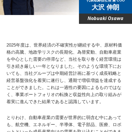
代表取締役社長 兼 COO
大沢 伸朗
Nobuaki Osawa
2025年度は、世界経済の不確実性が継続する中、原材料価
格の高騰、地政学リスクの長期化、為替変動、自動車産業
を中心とした需要の停滞など、当社を取り巻く経営環境は
引き続き厳しい一年となりました。そのような環境下にお
いても、当社グループは中期経営計画に基づく成長戦略と
経営基盤強化を着実に遂行し、通期で増収増益を達成する
ことができました。これは一過性の要因によるものではな
く、事業ポートフォリオの転換と収益性向上の取り組みが
着実に進んできた結果であると認識しています。
とりわけ、自動車産業の需要が世界的に弱含む中にあって
も、航空機、エネルギー、半導体、電子部品、医療、ロボ
ットといった成長産業向けの需要を取り込むことができま