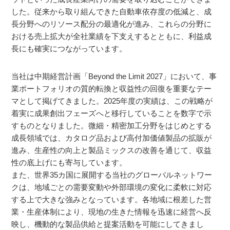
した。従来から取り組んできた自動車依存度の低減と、成
長分野へのリソース配分の最適化が進み、これらの分野に
おける売上拡大が全社業績を下支えするとともに、利益成
長にも確実につながっています。
当社は中期経営計画「Beyond the Limit 2027」において、事
業ポートフォリオの質的転換と収益性の回復を重要なテー
マとして掲げてきました。2025年度の実績は、この戦略が
着実に成果創出フェーズへと移行していることを数字で示
すものとなりました。微細・精密加工分野をはじめとする
成長領域では、カタログ品および高付加価値製品の拡販が
進み、生産性の向上と製品ミックスの改善を通じて、収益
性の底上げにも寄与しています。
また、世界35カ国に展開する当社のグローバルネットワー
クは、地域ごとの需要変動や外部環境の変化に柔軟に対応
する上で大きな強みとなっています。各地域に根差した営
業・生産体制により、現地の生きた情報を迅速に経営へ反
映し、機動的な製品供給と提案活動を可能にしてきまし