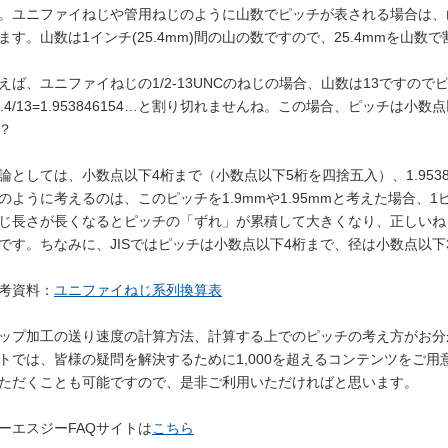
。ユニファイねじや管用ねじのように山数でピッチが表される場合は、
ます。山数は1インチ(25.4mm)間の山の数ですので、25.4mmを山
えば、ユニファイねじの1/2-13UNCのねじの場合、山数は13ですの
5.4/13=1.953846154…と割り切れませんね。この場合、ピッチ
？
論としては、小数点以下4桁まで（小数点以下5桁を四捨五入）、1.95
のように考えるのは、このピッチを1.9mmや1.95mmと考えた場合、
じ長さが長くなるとピッチの「ずれ」が累積して大きくなり、正しいね
です。ちなみに、JISではピッチは小数点以下4桁まで、径は小数点以
考資料：
ユニファイねじ系列換算表
ップ加工の送り速度の計算方法、計算する上でのピッチの考え方がお分
トでは、皆様の疑問を解決するために1,000を超えるコンテンツをご
ただくことも可能ですので、是非ご利用いただければと思います。
ーエスジーFAQサイトは
こちら