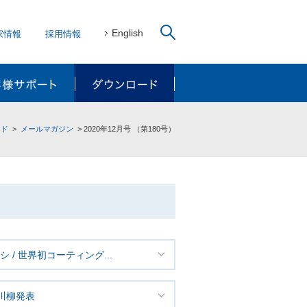
English
家情報
採用情報
リューション
お客様サポート
ダウンロード
ード
メールマガジン
2020年12月号 （第180号）
 / 世界初コーティング...
G川柳発表