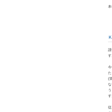
本
謹
す
今
た
(
な
う
す
従