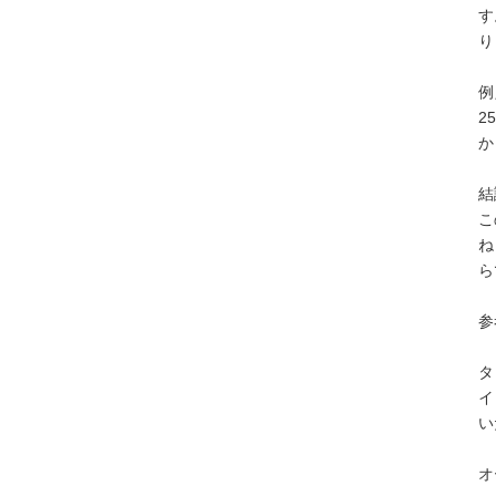
す
り
例
2
か
結
こ
ね
ら
参
タ
イ
い
オ