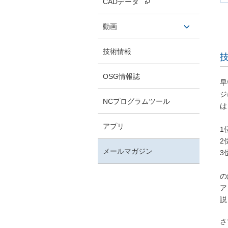
CADデータ
タン
動画
開閉ボ
技術情報
技
タン
OSG情報誌
早
ジ
NCプログラムツール
は
アプリ
1
2
メールマガジン
3
の
ア
説
さ