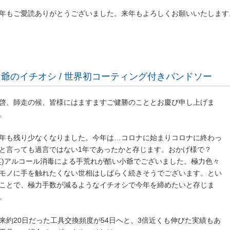
年もご愛読ありがとうございました。来年もよろしくお願いいたします
Ｋ爺のイチオシ / 世界初コーティング付きバンドソー
啓、師走の候、皆様にはますますご健勝のこととお慶び申し上げま
。
年も残り少なくなりました。今年は…コロナに始まりコロナに終わっ
と言っても過言ではない1年であったかと存じます。おかげ様で？
笑)アルコール消毒による手荒れが酷い小爺でございました。極力色々
モノに手を触れたくない世相はしばらく続きそうでございます。とい
ことで、極力手数が減るようなイチオシで今年を締めたいと存じま
。
来約20日だった工具交換頻度が54日へと、3倍近くも伸びた実績もあ