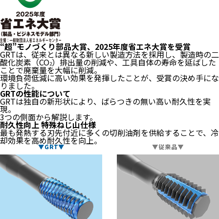
“超”モノづくり部品大賞、2025年度省エネ大賞を受賞
GRTは、従来とは異なる新しい製造方法を採用し、
製造時の二
酸化炭素（CO
）排出量の削減や、
工具自体の寿命を延ばした
2
ことで廃棄量を大幅に削減。
環境負荷低減に高い効果を発揮したことが、受賞の決め手にな
りました。
GRTの性能について
GRTは独自の新形状により、ばらつきの無い高い耐久性を実
現。
3つの側面から解説します。
耐久性向上
特殊ねじ山仕様
最も発熱する刃先付近に多くの切削油剤を供給することで、冷
却効果を高め耐久性を向上。