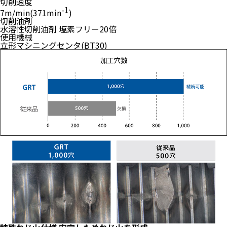
切削速度
-1
7m/min(371min
)
切削油剤
水溶性切削油剤 塩素フリー20倍
使用機械
立形マシニングセンタ(BT30)