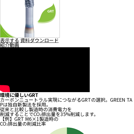
表示する
資料ダウンロード
紹介動画
環境に優しいGRT
カーボンニュートラル実現につながるGRTの選択。
GREEN TA
Pは独自新製法を採用。
従来と比較し
製造時の消費電力を
削減することでCO
排出量を35%削減
します。
2
【例】GRT M6×1製造時の
CO
排出量の削減比率
2