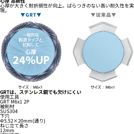
心厚
高剛性
心厚が大きく耐折損性が向上。ばらつきのない高い耐久性を実
現。
GRTは、ステンレス鋼でも
欠けにくい
使用工具
GRT M6x1 2P
被削材
SUS304
下穴
Φ5.52×20mm(通り)
ねじ立て長さ
12mm