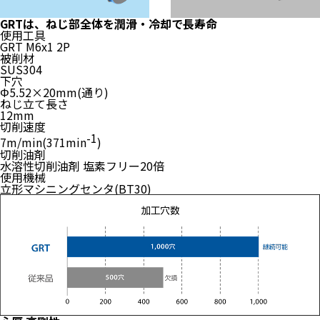
GRTは、ねじ部全体を潤滑・冷却で
長寿命
使用工具
GRT M6x1 2P
被削材
SUS304
下穴
Φ5.52×20mm(通り)
ねじ立て長さ
12mm
切削速度
-1
7m/min(371min
)
切削油剤
水溶性切削油剤 塩素フリー20倍
使用機械
立形マシニングセンタ(BT30)