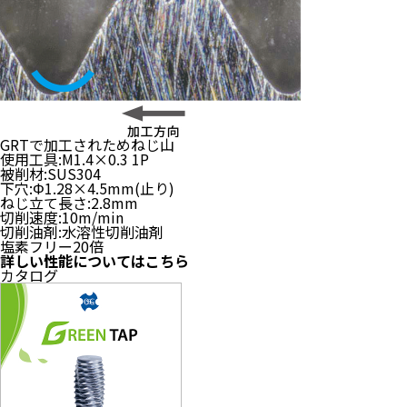
GRTで加工されためねじ山
使用工具:
M1.4×0.3 1P
被削材:
SUS304
下穴:
Φ1.28×4.5mm(止り)
ねじ立て長さ:
2.8mm
切削速度:
10m/min
切削油剤:
水溶性切削油剤
塩素フリー20倍
詳しい性能についてはこちら
カタログ