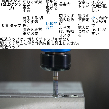
転造タップ
適正な
切りくず対
安定し
イズの
(盛上げタッ
下穴管
長寿命
策が
やすい
使用が難
プ)
理が必
不要
しい
須
切りくず
送りの
発生する
切
小
小径か
噛み込み
不安定
りくず処
ら大径ま
比較的
に
が
切削タップ
理、
で
容易
よる欠
拡大に
噛み込み対
使用しや
け、折損
つなが
策が必要
すい
リスク
る
転造タップは、切りくずトラブルがなく、
切りくず除去に伴う作業負担も発生しません。
転造タップ