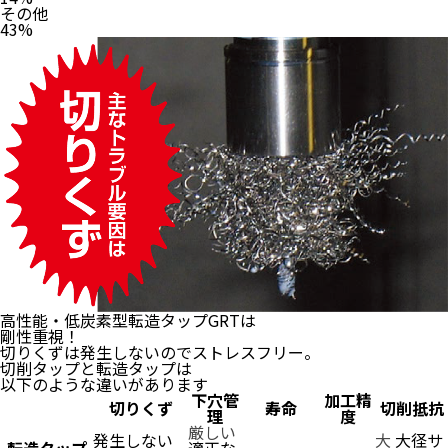
その他
43%
高性能・低炭素型転造タップGRT
は
剛性重視！
切りくずは発生しないのでストレスフリー。
切削タップと転造タップは
以下のような違いがあります
下穴管
加工精
切りくず
寿命
切削抵抗
理
度
厳しい
発生しない
大
大径サ