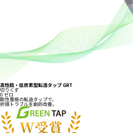
高性能・低炭素型転造タップ
GRT
切りくず
0
ゼロ
剛性重視の転造タップで、
折損トラブルを劇的改善。